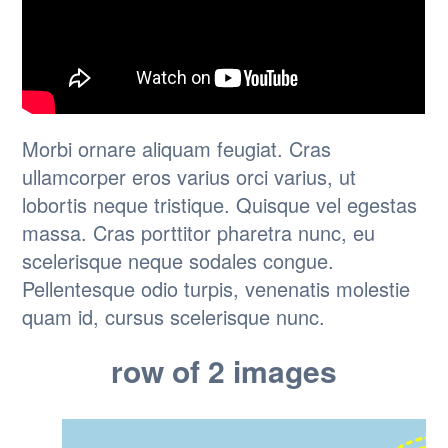
Morbi ornare aliquam feugiat. Cras
ullamcorper eros varius orci varius, ut
lobortis neque tristique. Quisque vel egestas
massa. Cras porttitor pharetra nunc, eu
scelerisque neque sodales congue.
Pellentesque odio turpis, venenatis molestie
quam id, cursus scelerisque nunc.
row of 2 images